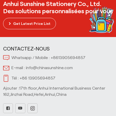
Anhui Sunshine Stationery Co., Ltd.
Des solutions personnalisées pour vous
Get Latest Price List
CONTACTEZ-NOUS
Whatsapp / Mobile :
+8613905694857
E-mail :
info@chinasunshine.com
Tél :
+86 13905694857
Ajouter :17th floor,Anhui International Business Center
162,Jinzhai Road,Hefei,Anhui,China