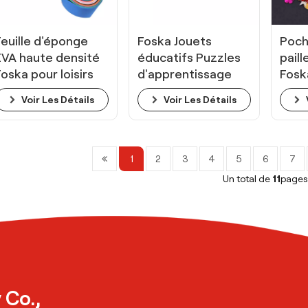
Feuille d'éponge
Foska Jouets
Poch
EVA haute densité
éducatifs Puzzles
paill
Foska pour loisirs
d'apprentissage
Fosk
créatifs
sur les animaux -
brico
Voir Les Détails
Voir Les Détails
Thèmes assortis
loisi
1
2
3
4
5
6
7
Un total de
11
page
 Co.,