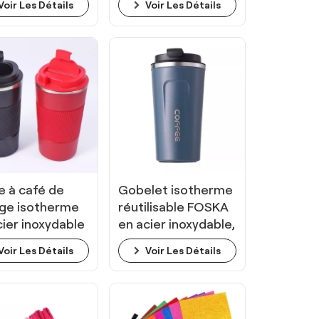
Voir Les Détails
Voir Les Détails
Foska Kids
e à café de
Gobelet isotherme
ge isotherme
réutilisable FOSKA
cier inoxydable
en acier inoxydable,
KA
étanche et à
Voir Les Détails
Voir Les Détails
isolation sous vide