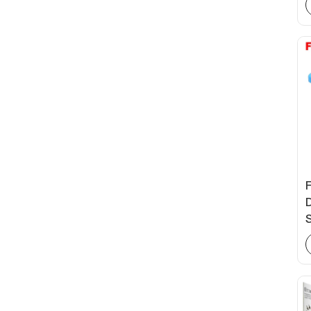
bureau
Agrafeuse en métal
demi-bande en gros
pour le bureau
Surligneurs non
toxiques à pointe
biseautée pour
l'école
Stylo à bille de trois
couleurs de
conception simple
pour l'école de
bureau