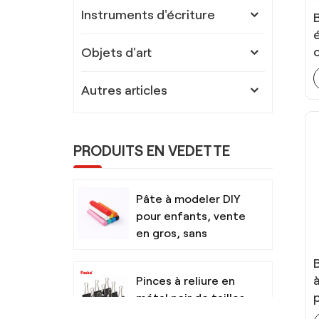
Instruments d'écriture
Objets d'art
Autres articles
PRODUITS EN VEDETTE
Pâte à modeler DIY
pour enfants, vente
en gros, sans
danger et non
toxique, avec outils
Pinces à reliure en
métal noir de tailles
assorties pour le