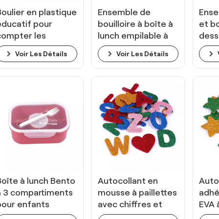
Boulier en plastique
Ensemble de
Ense
éducatif pour
bouilloire à boîte à
et bo
compter les
lunch empilable à
dess
mathématiques
double couche
Voir Les Détails
Voir Les Détails
pour les enfants
Boîte à lunch Bento
Autocollant en
Auto
à 3 compartiments
mousse à paillettes
adhé
pour enfants
avec chiffres et
EVA à
animaux de