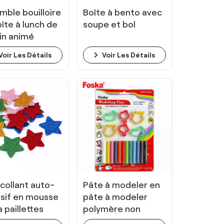
mble bouilloire
Boîte à bento avec
îte à lunch de
soupe et bol
in animé
Voir Les Détails
Voir Les Détails
collant auto-
Pâte à modeler en
sif en mousse
pâte à modeler
 paillettes
polymère non
toxique colorée