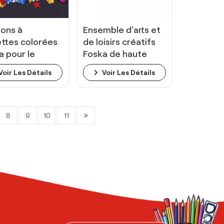
ons à
Ensemble d'arts et
ettes colorées
de loisirs créatifs
a pour le
Foska de haute
lage et les
qualité pour
Voir Les Détails
Voir Les Détails
rs créatifs
enfants
8
9
10
11
s