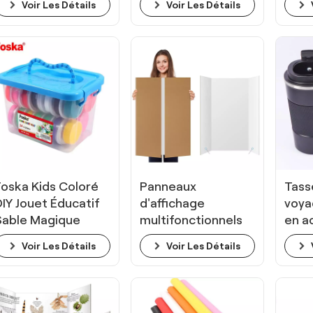
Voir Les Détails
Voir Les Détails
l'alphabet
Foska Kids Coloré
Panneaux
Tass
DIY Jouet Éducatif
d'affichage
voya
Sable Magique
multifonctionnels
en a
avec Outils
en papier kraft
FOS
Voir Les Détails
Voir Les Détails
(Exemple)
Foska, rigides et
pliables en trois
parties