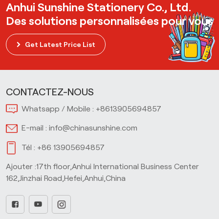
Anhui Sunshine Stationery Co., Ltd.
Des solutions personnalisées pour vous
Get Latest Price List
CONTACTEZ-NOUS
Whatsapp / Mobile :
+8613905694857
E-mail :
info@chinasunshine.com
Tél :
+86 13905694857
Ajouter :17th floor,Anhui International Business Center
162,Jinzhai Road,Hefei,Anhui,China