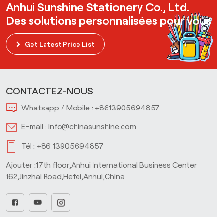
Anhui Sunshine Stationery Co., Ltd.
Des solutions personnalisées pour vous
Get Latest Price List
CONTACTEZ-NOUS
Whatsapp / Mobile :
+8613905694857
E-mail :
info@chinasunshine.com
Tél :
+86 13905694857
Ajouter :17th floor,Anhui International Business Center
162,Jinzhai Road,Hefei,Anhui,China