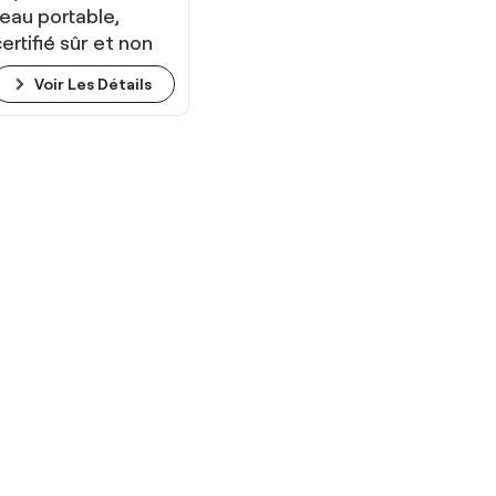
l'eau portable,
certifié sûr et non
toxique pour les
Voir Les Détails
enfants