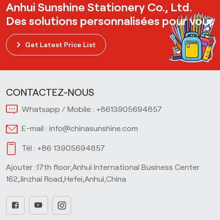
Anhui Sunshine Stationery Co., Ltd.
Des solutions personnalisées pour vous
Get Latest Price List
CONTACTEZ-NOUS
Whatsapp / Mobile :
+8613905694857
E-mail :
info@chinasunshine.com
Tél :
+86 13905694857
Ajouter :17th floor,Anhui International Business Center
162,Jinzhai Road,Hefei,Anhui,China