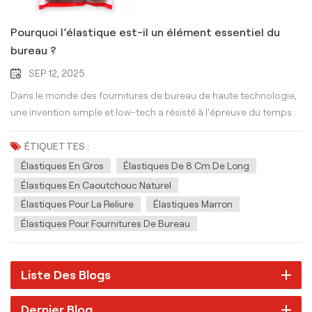
Pourquoi l’élastique est-il un élément essentiel du
bureau ?
SEP 12, 2025
Dans le monde des fournitures de bureau de haute technologie,
une invention simple et low-tech a résisté à l'épreuve du temps :
le ÉlastiqueCette boucle élastique discrète est un outil de travail
silencieux, symbole de praticité et véritable héros méconnu de
ÉTIQUETTES :
l'organisation. Sa popularité durable témoigne de sa conception
Élastiques En Gros
Élastiques De 8 Cm De Long
parfaite. De quoi est fait un élastique ? La grande majorité des
Élastiques En Caoutchouc Naturel
traditions élastiques marron sont fabriqués à partir de latex de
Élastiques Pour La Reliure
Élastiques Marron
caoutchouc naturel, qui est un liquide laiteux récolté sur les
Élastiques Pour Fournitures De Bureau
hévéas. Certains bracelets modernes sont fabriqués à partir
d'élastomères synthétiques comme le polyisoprène synthétique
ou le monomère d'éthylène propylène diène (EPDM), en
Liste Des Blogs
particulier pour les applications nécessitant une plus grande
résistance à la lumière du soleil et aux changements de
Dernier Blog