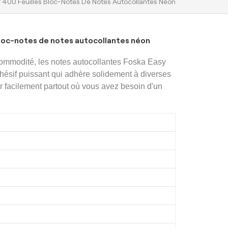
r 400 Feuilles Bloc-Notes De Notes Autocollantes Néon
bloc-notes de notes autocollantes néon
mmodité, les notes autocollantes Foska Easy
hésif puissant qui adhère solidement à diverses
r facilement partout où vous avez besoin d'un