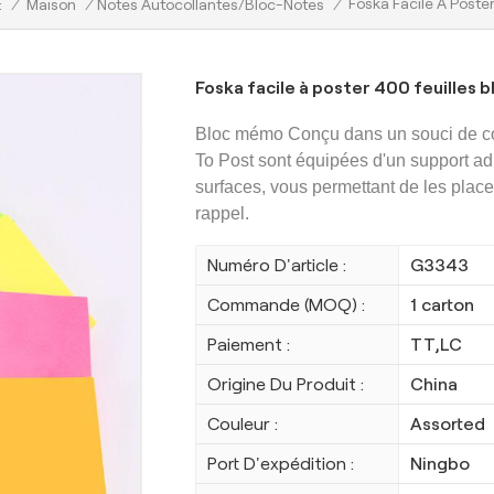
Foska Facile À Poste
/
Maison
/
Notes Autocollantes/bloc-Notes
/
:
Foska facile à poster 400 feuilles 
Bloc mémo Conçu dans un souci de co
To Post sont équipées d'un support ad
surfaces, vous permettant de les place
rappel.
Numéro D'article :
G3343
Commande (MOQ) :
1 carton
Paiement :
TT,LC
Origine Du Produit :
China
Couleur :
Assorted
Port D'expédition :
Ningbo