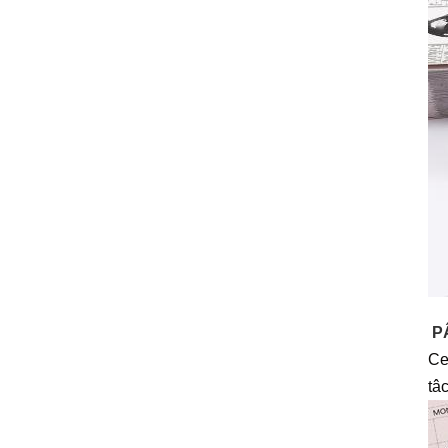
P
Cet
tâ