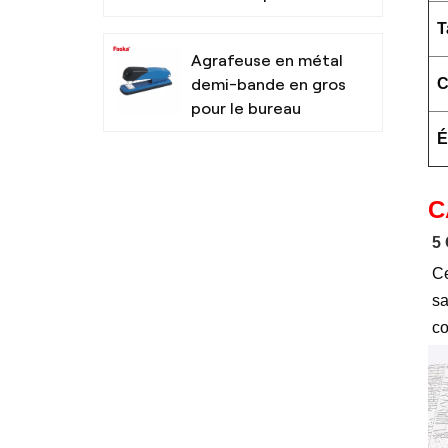
bureau
T
Agrafeuse en métal
C
demi-bande en gros
pour le bureau
É
Surligneurs non
toxiques à pointe
C
biseautée pour
5
l'école
Ce
Stylo à bille de trois
sa
couleurs de
co
conception simple
pour l'école de
bureau