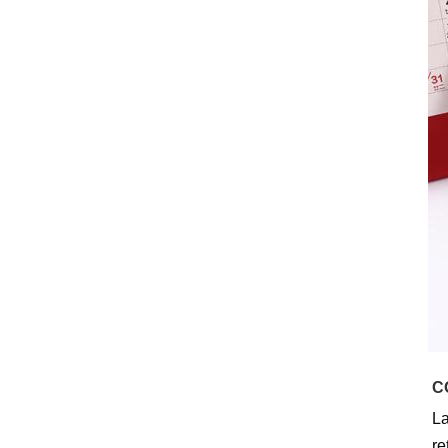
C
La
re