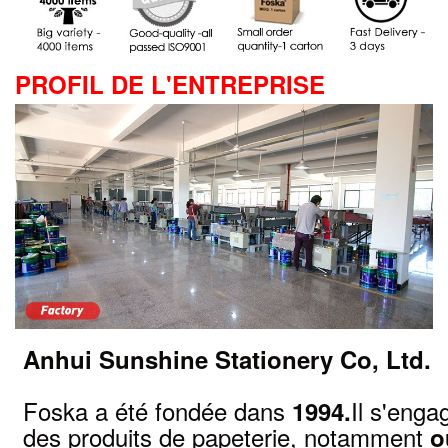
PROFIL DE L'ENTREPRISE
Anhui Sunshine Stationery Co, Ltd.
Foska a été fondée dans
Il s'enga
1994.
des produits de papeterie, notamment
ou