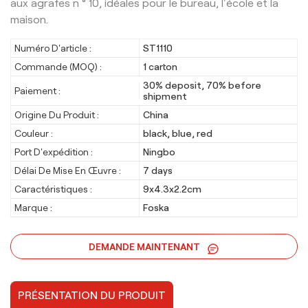
aux agrafes n ° 10, idéales pour le bureau, l'école et la
maison.
Numéro D'article :
ST1110
Commande (MOQ) :
1 carton
30% deposit, 70% before
Paiement :
shipment
Origine Du Produit :
China
Couleur :
black, blue, red
Port D'expédition :
Ningbo
Délai De Mise En Œuvre :
7 days
Caractéristiques :
9x4.3x2.2cm
Marque :
Foska
DEMANDE MAINTENANT
PRÉSENTATION DU PRODUIT