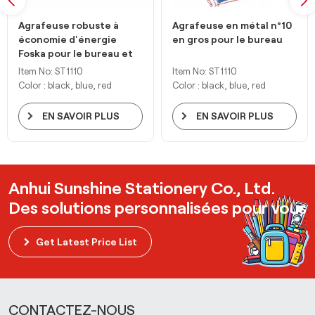
Agrafeuse robuste à
Agrafeuse en métal n°10
économie d'énergie
en gros pour le bureau
Foska pour le bureau et
la maison
Item No: ST1110
Item No: ST1110
Color : black, blue, red
Color : black, blue, red
EN SAVOIR PLUS
EN SAVOIR PLUS
Anhui Sunshine Stationery Co., Ltd.
Des solutions personnalisées pour vous
Get Latest Price List
CONTACTEZ-NOUS