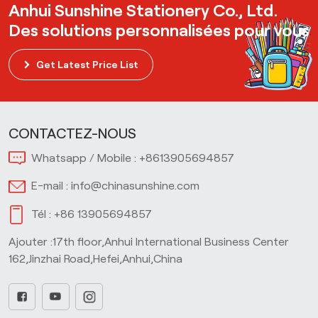
Anhui Sunshine Stationery Co., Ltd.
Des solutions personnalisées pour vous
Get Latest Price List
CONTACTEZ-NOUS
Whatsapp / Mobile :
+8613905694857
E-mail :
info@chinasunshine.com
Tél :
+86 13905694857
Ajouter :17th floor,Anhui International Business Center
162,Jinzhai Road,Hefei,Anhui,China