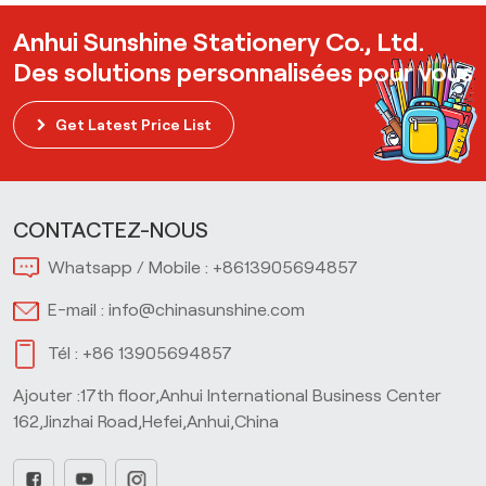
Anhui Sunshine Stationery Co., Ltd.
Des solutions personnalisées pour vous
Get Latest Price List
CONTACTEZ-NOUS
Whatsapp / Mobile :
+8613905694857
E-mail :
info@chinasunshine.com
Tél :
+86 13905694857
Ajouter :17th floor,Anhui International Business Center
162,Jinzhai Road,Hefei,Anhui,China