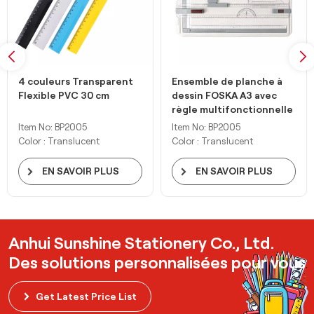
4 couleurs Transparent
Ensemble de planche à
Flexible PVC 30 cm
dessin FOSKA A3 avec
règle multifonctionnelle
à mouvement parallèle
Item No: BP2005
Item No: BP2005
Color : Translucent
Color : Translucent
EN SAVOIR PLUS
EN SAVOIR PLUS
Anhui Sunshine Stationery Co., Ltd.
Des solutions personnalisées pour vous
Get Latest Price List